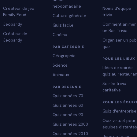
hebdomadaire
Créateur de jeu
Noms d'equipe
Family Feud
trivia
Culture générale
Jeopardy
Comment animer
Quiz facile
un Bar Trivia
Créateur de
Cinéma
Jeopardy
Organiser un pub
quiz
PAR CATÉGORIE
Géographie
POUR LES LIEUX
Science
Idées de soirée
quiz au restauran
Animaux
Soirée trivia
PAR DÉCENNIE
caritative
Quiz années 70
POUR LES ÉQUIP
Quiz années 80
Quiz d'entreprise
Quiz années 90
Quiz virtuel pour
Quiz années 2000
équipes distante
Quiz années 2010
Jeux de team