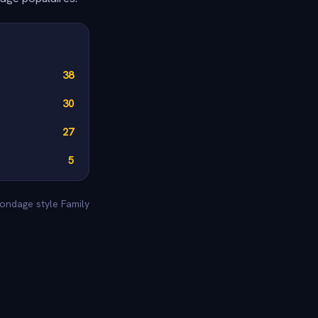
38
30
27
5
sondage style Family