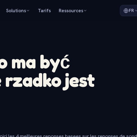
Solutions
Tarifs
Ressources
FR
co ma być
 rzadko jest
oici les 4 meilleures reponses basees sur les reponses de son