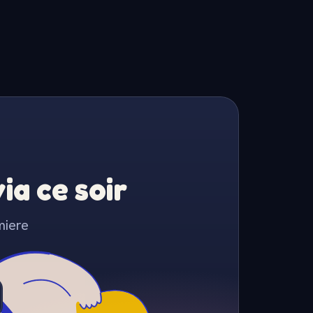
a ce soir
miere