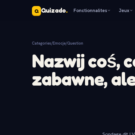
Quizado
.
Fonctionnalites
Jeux
Q
Categories
/
Emocje
/
Question
Nazwij coś, 
zabawne, ale
Sondage dit ! V