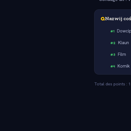
Q
Nazwij coś
Dowci
#
1
Klaun
#
2
Film
#
3
Komik
#
4
Total des points : 