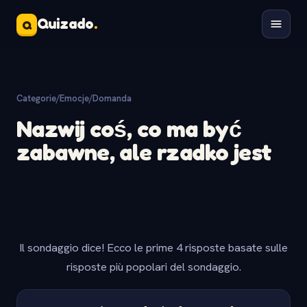
Quizado
.
Q
Categorie
/
Emocje
/
Domanda
Nazwij coś, co ma być
zabawne, ale rzadko jest
Il sondaggio dice! Ecco le prime 4 risposte basate sulle
risposte più popolari del sondaggio.