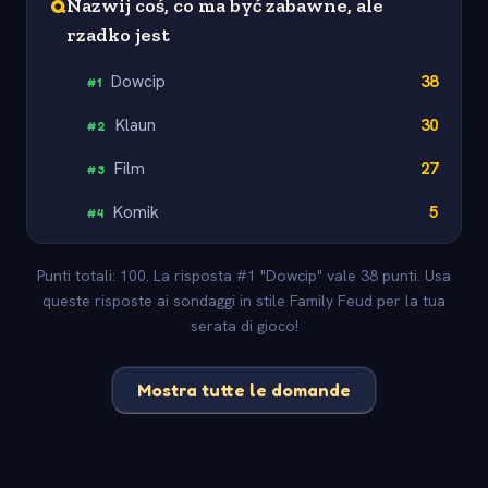
Q
Nazwij coś, co ma być zabawne, ale
rzadko jest
Dowcip
38
#
1
Klaun
30
#
2
Film
27
#
3
Komik
5
#
4
Punti totali: 100. La risposta #1 "Dowcip" vale 38 punti. Usa
queste risposte ai sondaggi in stile Family Feud per la tua
serata di gioco!
Mostra tutte le domande