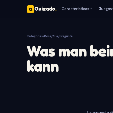
Quizado
.
Caracteristicas
Juegos
Q
Categorias
/
Böse/18+
/
Pregunta
Was man bei
kann
La encuesta d