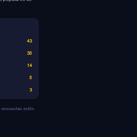
43
35
14
5
3
 encuestas estilo