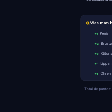
Q
Was man b
Penis
#
1
Brust
#
2
Klitori
#
3
Lippen
#
4
Ohren
#
5
Total de puntos: