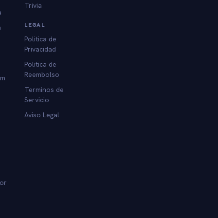
Trivia
a
LEGAL
a
Politica de
Privacidad
Politica de
Reembolso
am
Terminos de
Servicio
Aviso Legal
dor