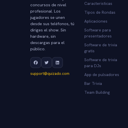
Caracteristicas
concursos de nivel
profesional. Los
Tipos de Rondas
jugadores se unen
Aplicaciones
desde sus teléfonos, tú
diriges el show. Sin
Software para
hardware, sin
presentadores
descargas para el
Software de trivia
público.
gratis
Software de trivia
para DJs
support@quizado.com
App de pulsadores
Bar Trivia
Team Building