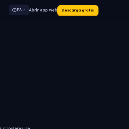
Abrir app web
ES
Descarga gratis
s populares de