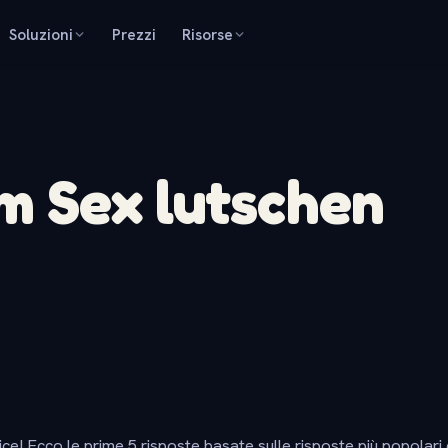
Soluzioni
Prezzi
Risorse
m Sex lutschen
ice! Ecco le prime 5 risposte basate sulle risposte più popolari