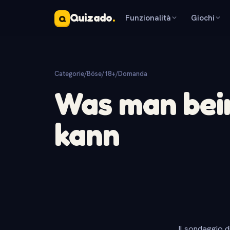
Quizado
.
Funzionalità
Giochi
Q
Categorie
/
Böse/18+
/
Domanda
Was man bei
kann
Il sondaggio d