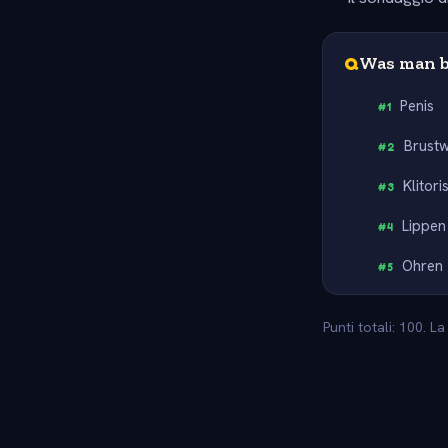
Q
Was man b
Penis
#
1
Brust
#
2
Klitori
#
3
Lippen
#
4
Ohren
#
5
Punti totali: 100. L