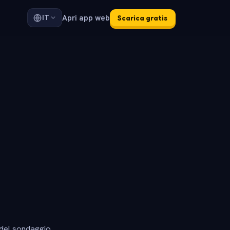
Apri app web
IT
Scarica gratis
 del sondaggio.