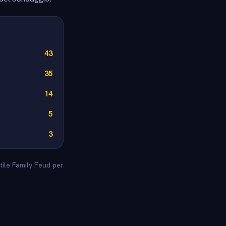
43
35
14
5
3
stile Family Feud per