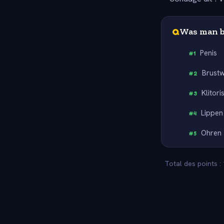
Q
Was man b
Penis
#
1
Brust
#
2
Klitori
#
3
Lippen
#
4
Ohren
#
5
Total des points :