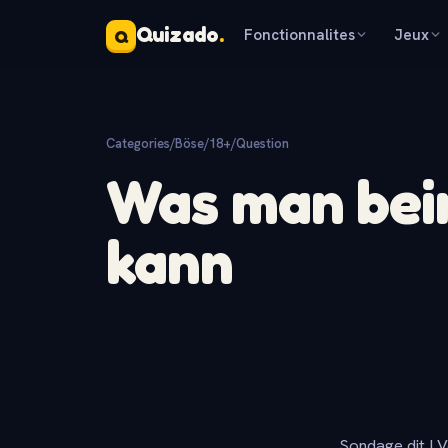
Quizado
.
Fonctionnalites
Jeux
Q
Categories
/
Böse/18+
/
Question
Was man bei
kann
Sondage dit ! V