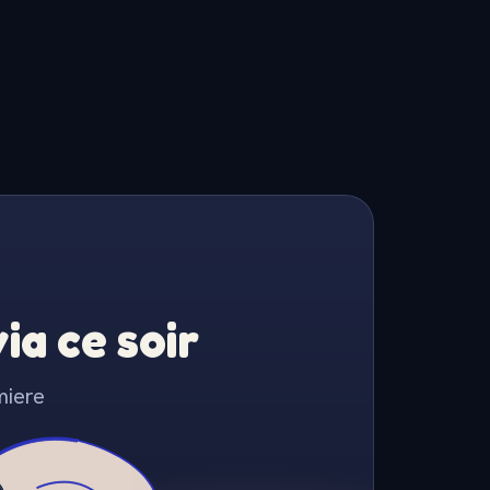
a ce soir
miere