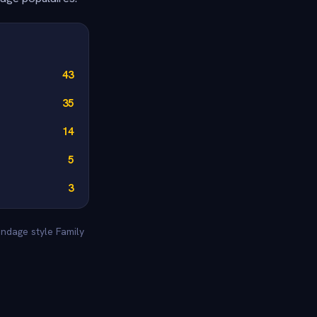
43
35
14
5
3
ondage style Family