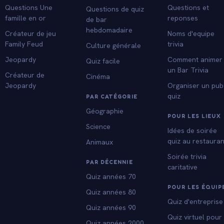
Questions Une
Questions et
Questions de quiz
famille en or
reponses
de bar
hebdomadaire
Créateur de jeu
Noms d'equipe
Family Feud
trivia
Culture générale
Jeopardy
Comment animer
Quiz facile
un Bar Trivia
Créateur de
Cinéma
Jeopardy
Organiser un pub
quiz
PAR CATÉGORIE
Géographie
POUR LES LIEUX
Science
Idées de soirée
quiz au restauran
Animaux
Soirée trivia
PAR DÉCENNIE
caritative
Quiz années 70
POUR LES ÉQUIP
Quiz années 80
Quiz d'entreprise
Quiz années 90
Quiz virtuel pour
Quiz années 2000