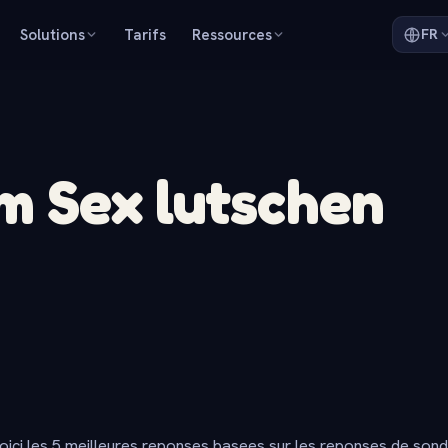
Solutions
Tarifs
Ressources
FR
m Sex lutschen
oici les 5 meilleures reponses basees sur les reponses de son