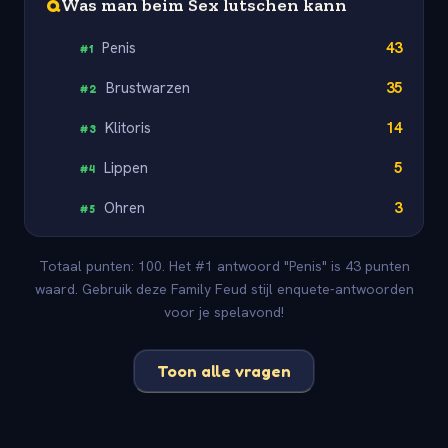
Q
Was man beim Sex lutschen kann
Penis
43
#
1
Brustwarzen
35
#
2
Klitoris
14
#
3
Lippen
5
#
4
Ohren
3
#
5
Totaal punten: 100. Het #1 antwoord "Penis" is 43 punten
waard. Gebruik deze Family Feud stijl enquete-antwoorden
voor je spelavond!
Toon alle vragen