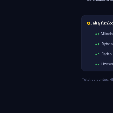
Q
Jaką funk
Mitoch
#
1
Rybo
#
2
Jądro
#
3
Lizos
#
4
Total de puntos: -