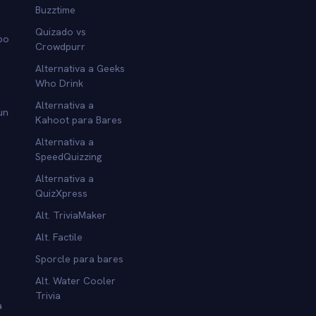
Buzztime
Quizado vs
po
Crowdpurr
Alternativa a Geeks
Who Drink
Alternativa a
un
Kahoot para Bares
Alternativa a
SpeedQuizzing
Alternativa a
QuizXpress
Alt. TriviaMaker
Alt. Factile
Sporcle para bares
Alt. Water Cooler
Trivia
a