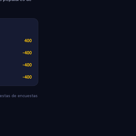
400
-400
-400
-400
uestas de encuestas