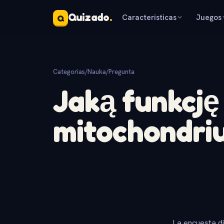
Quizado
.
Caracteristicas
Juegos
Q
Categorias
/
Nauka
/
Pregunta
Jaką funkcję
mitochondri
La encuesta d