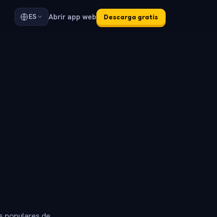
Abrir app web
ES
Descarga gratis
s populares de