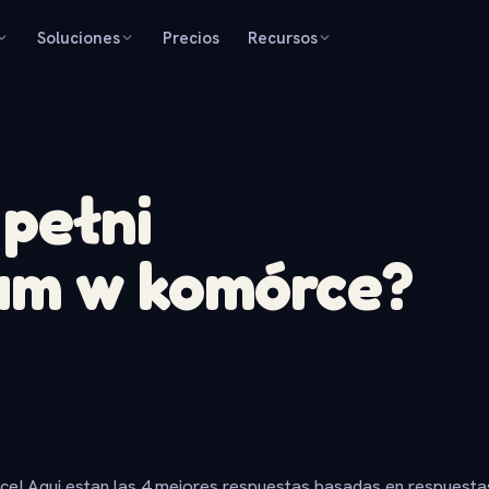
Soluciones
Precios
Recursos
 pełni
um w komórce?
ice! Aqui estan las 4 mejores respuestas basadas en respuesta