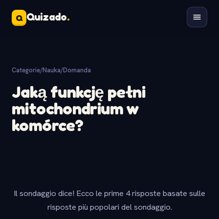
Quizado
.
Q
Categorie
/
Nauka
/
Domanda
Jaką funkcję pełni
mitochondrium w
komórce?
Il sondaggio dice! Ecco le prime 4 risposte basate sulle
risposte più popolari del sondaggio.