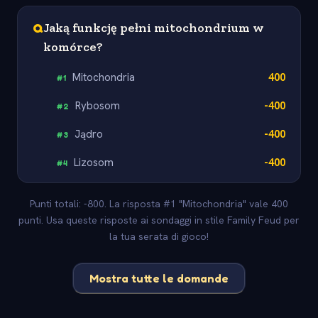
Q
Jaką funkcję pełni mitochondrium w
komórce?
Mitochondria
400
#
1
Rybosom
-400
#
2
Jądro
-400
#
3
Lizosom
-400
#
4
Punti totali: -800. La risposta #1 "Mitochondria" vale 400
punti. Usa queste risposte ai sondaggi in stile Family Feud per
la tua serata di gioco!
Mostra tutte le domande