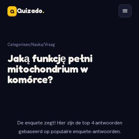
Quizado
.
Q
Categorieen
/
Nauka
/
Vraag
Jaką funkcję pełni
mitochondrium w
komórce?
De enquete zegt! Hier zijn de top 4 antwoorden
gebaseerd op populaire enquete-antwoorden.