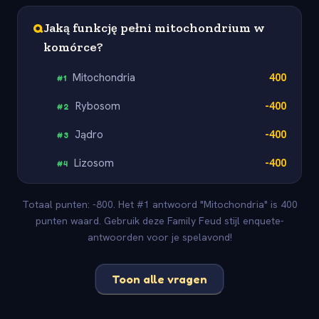
Q
Jaką funkcję pełni mitochondrium w
komórce?
Mitochondria
400
#
1
Rybosom
-400
#
2
Jądro
-400
#
3
Lizosom
-400
#
4
Totaal punten: -800. Het #1 antwoord "Mitochondria" is 400
punten waard. Gebruik deze Family Feud stijl enquete-
antwoorden voor je spelavond!
Toon alle vragen