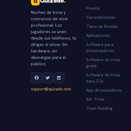
Quizado
.
Q
Precios
Noches de trivia y
Caracteristicas
concursos de nivel
profesional. Los
Tipos de Rondas
jugadores se unen
Aplicaciones
desde sus teléfonos, tú
diriges el show. Sin
Software para
hardware, sin
presentadores
descargas para el
Software de trivia
público.
gratis
Software de trivia
para DJs
support@quizado.com
App de pulsadores
Bar Trivia
Team Building