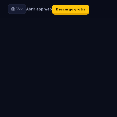
Abrir app web
ES
Descarga gratis