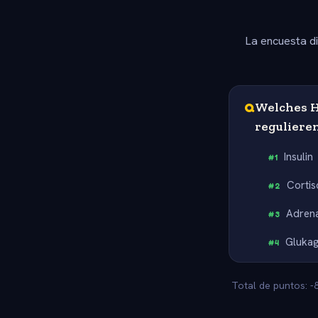
La encuesta d
Q
Welches H
reguliere
Insulin
#
1
Cortis
#
2
Adrena
#
3
Gluka
#
4
Total de puntos: -