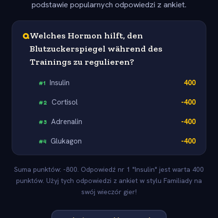
podstawie popularnych odpowiedzi z ankiet.
Q
Welches Hormon hilft, den
Blutzuckerspiegel während des
Trainings zu regulieren?
Insulin
400
#
1
Cortisol
-400
#
2
Adrenalin
-400
#
3
Glukagon
-400
#
4
Suma punktów: -800. Odpowiedź nr 1 "Insulin" jest warta 400
punktów. Użyj tych odpowiedzi z ankiet w stylu Familiady na
swój wieczór gier!