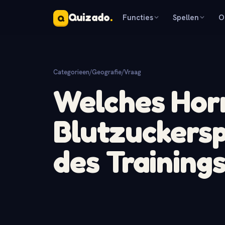
Quizado
.
Functies
Spellen
O
Q
Categorieen
/
Geografie
/
Vraag
Welches Horm
Blutzuckers
des Trainings