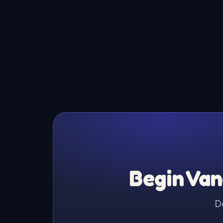
Begin Van
D