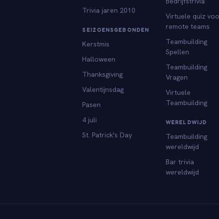
Bedrijfstrivia
Trivia jaren 2010
Virtuele quiz vo
remote teams
SEIZOENSGEBONDEN
Teambuilding
Kerstmis
Spellen
Halloween
Teambuilding
Thanksgiving
Vragen
Valentijnsdag
Virtuele
Teambuilding
Pasen
4 juli
WERELDWIJD
St. Patrick's Day
Teambuilding
wereldwijd
Bar trivia
wereldwijd