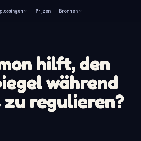
plossingen
Prijzen
Bronnen
on hilft, den
piegel während
 zu regulieren?