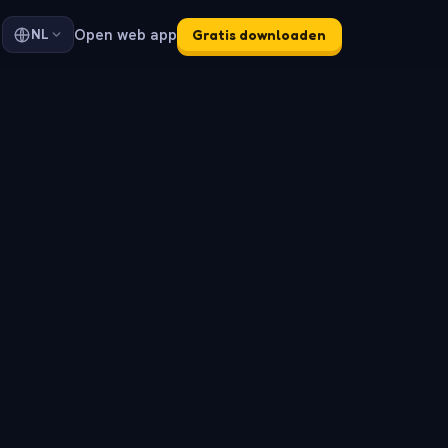
Open web app
NL
Gratis downloaden