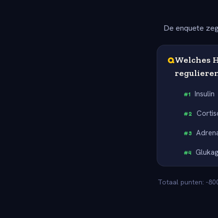
De enquete zeg
Q
Welches H
reguliere
Insulin
#
1
Cortis
#
2
Adrena
#
3
Gluka
#
4
Totaal punten: -800