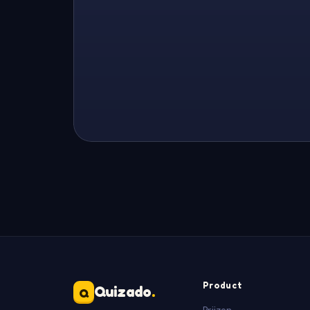
Product
Quizado
.
Q
Prijzen