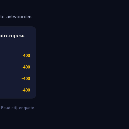
ete-antwoorden.
ainings zu
400
-400
-400
-400
 Feud stijl enquete-