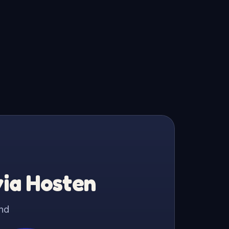
via Hosten
nd