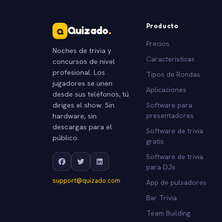
Producto
Quizado
.
Q
Precios
Noches de trivia y
Caracteristicas
concursos de nivel
profesional. Los
Tipos de Rondas
jugadores se unen
Aplicaciones
desde sus teléfonos, tú
diriges el show. Sin
Software para
hardware, sin
presentadores
descargas para el
Software de trivia
público.
gratis
Software de trivia
para DJs
support@quizado.com
App de pulsadores
Bar Trivia
Team Building