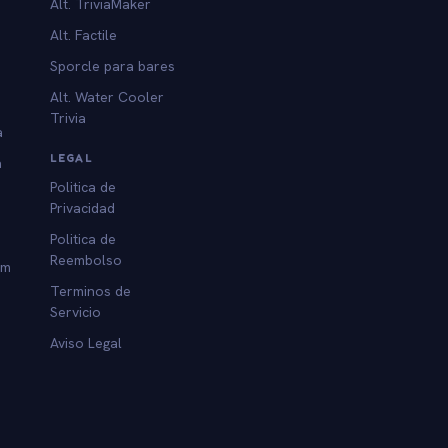
Alt. TriviaMaker
Alt. Factile
Sporcle para bares
Alt. Water Cooler
Trivia
a
LEGAL
a
Politica de
Privacidad
Politica de
Reembolso
am
Terminos de
Servicio
Aviso Legal