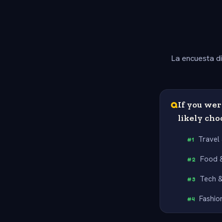
La encuesta d
Q
If you wer
likely cho
Travel
#
1
Food 
#
2
Tech 
#
3
Fashio
#
4