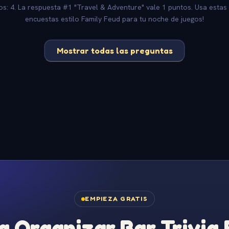
os: 4. La respuesta #1 "Travel & Adventure" vale 1 puntos. Usa estas
encuestas estilo Family Feud para tu noche de juegos!
Mostrar todas las preguntas
EMPIEZA GRATIS
 Organizar Bar Trivia