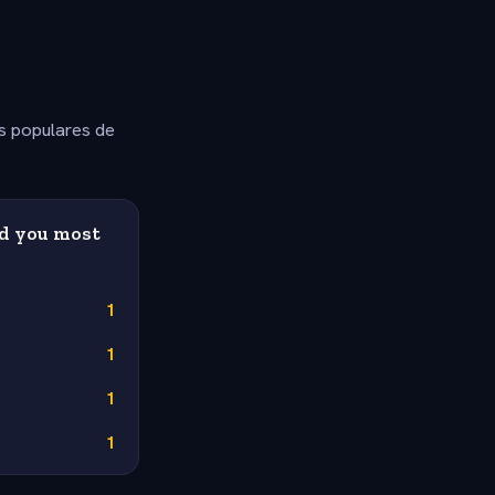
s populares de
ld you most
1
1
1
1