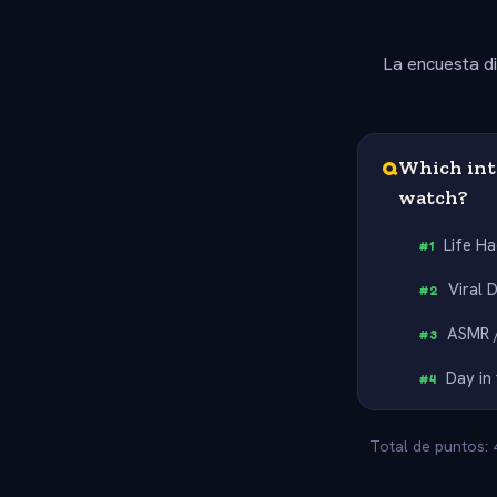
La encuesta d
Q
Which int
watch?
Life H
#
1
Viral 
#
2
ASMR /
#
3
Day in 
#
4
Total de puntos: 