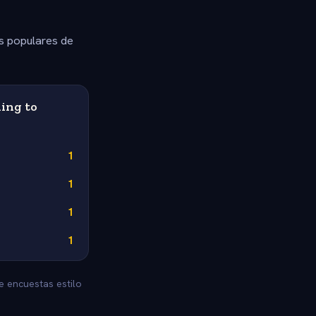
s populares de
ing to
1
1
1
1
e encuestas estilo