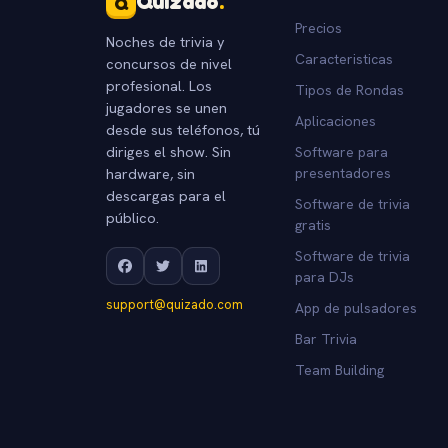
Quizado
.
Q
Precios
Noches de trivia y
Caracteristicas
concursos de nivel
profesional. Los
Tipos de Rondas
jugadores se unen
Aplicaciones
desde sus teléfonos, tú
diriges el show. Sin
Software para
hardware, sin
presentadores
descargas para el
Software de trivia
público.
gratis
Software de trivia
para DJs
support@quizado.com
App de pulsadores
Bar Trivia
Team Building