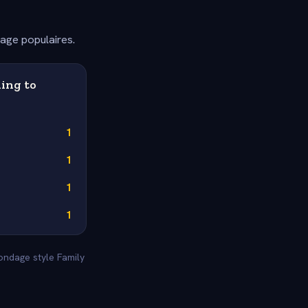
dage populaires.
ing to
1
1
1
1
sondage style Family