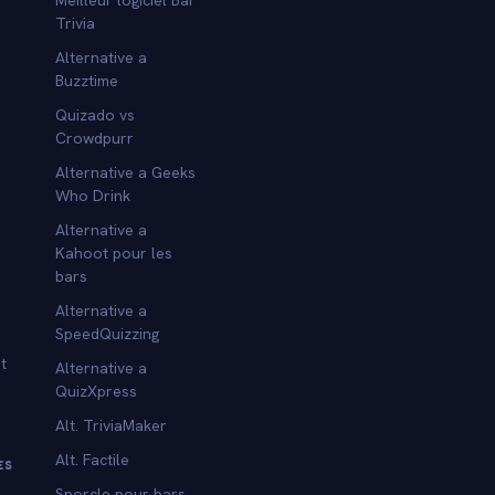
Trivia
Alternative a
Buzztime
Quizado vs
Crowdpurr
Alternative a Geeks
Who Drink
Alternative a
Kahoot pour les
bars
Alternative a
SpeedQuizzing
t
Alternative a
QuizXpress
Alt. TriviaMaker
Alt. Factile
ES
Sporcle pour bars