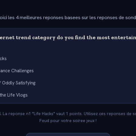
oici les 4 meilleures reponses basees sur les reponses de son
ernet trend category do you find the most entertain
acks
Dance Challenges
 Oddly Satisfying
the Life Vlogs
4. La reponse n1 "Life Hacks" vaut 1 points. Utilisez ces reponses de 
Feud pour votre soiree jeux !