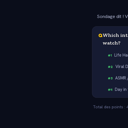
Sondage dit ! V
Q
Which int
watch?
Life H
#
1
Viral 
#
2
ASMR /
#
3
Day in 
#
4
Total des points : 