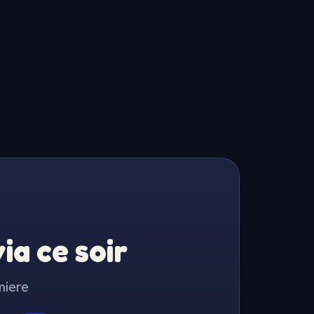
a ce soir
miere