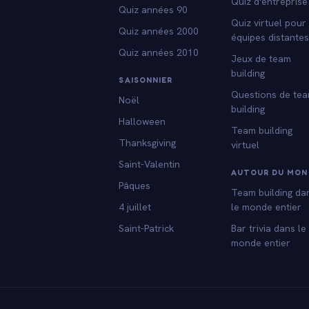
Quiz d'entreprise
Quiz années 90
Quiz virtuel pour
Quiz années 2000
équipes distante
Quiz années 2010
Jeux de team
building
SAISONNIER
Questions de te
Noël
building
Halloween
Team building
Thanksgiving
virtuel
Saint-Valentin
AUTOUR DU MON
Pâques
Team building da
4 juillet
le monde entier
Saint-Patrick
Bar trivia dans le
monde entier