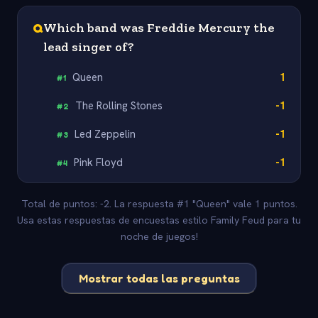
Q
Which band was Freddie Mercury the
lead singer of?
Queen
1
#
1
The Rolling Stones
-1
#
2
Led Zeppelin
-1
#
3
Pink Floyd
-1
#
4
Total de puntos: -2. La respuesta #1 "Queen" vale 1 puntos.
Usa estas respuestas de encuestas estilo Family Feud para tu
noche de juegos!
Mostrar todas las preguntas