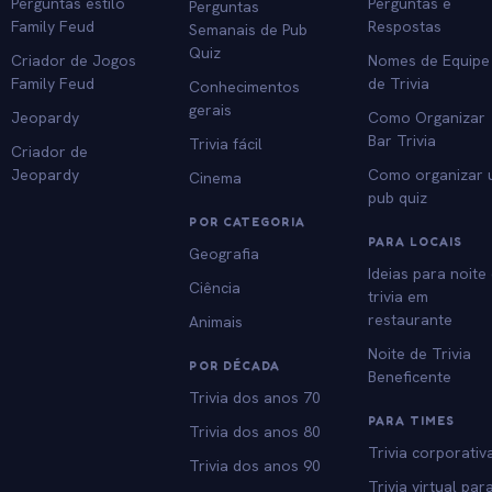
Perguntas estilo
Perguntas e
Perguntas
Family Feud
Respostas
Semanais de Pub
Quiz
Criador de Jogos
Nomes de Equipe
Family Feud
de Trivia
Conhecimentos
gerais
Jeopardy
Como Organizar
Bar Trivia
Trivia fácil
Criador de
Jeopardy
Como organizar
Cinema
pub quiz
POR CATEGORIA
PARA LOCAIS
Geografia
Ideias para noite
Ciência
trivia em
restaurante
Animais
Noite de Trivia
POR DÉCADA
Beneficente
Trivia dos anos 70
PARA TIMES
Trivia dos anos 80
Trivia corporativ
Trivia dos anos 90
Trivia virtual par