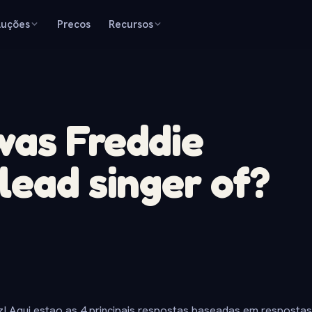
luções
Precos
Recursos
was Freddie
lead singer of?
z! Aqui estao as 4 principais respostas baseadas em resposta