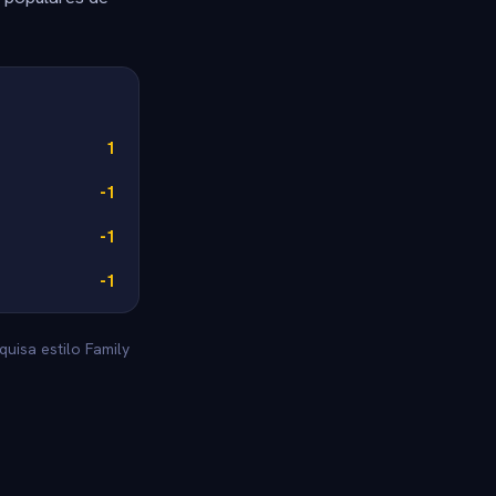
1
-1
-1
-1
uisa estilo Family