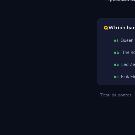
Q
Which ban
Queen
#
1
The Ro
#
2
Led Ze
#
3
Pink F
#
4
Total de pontos: 