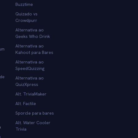
Buzztime
Quizado vs
Crowdpurr
Alternativa ao
Geeks Who Drink
Alternativa ao
 um
Kahoot para Bares
Alternativa ao
SpeedQuizzing
 de
Alternativa ao
QuizXpress
Alt. TriviaMaker
Alt. Factile
Sporcle para bares
Alt. Water Cooler
a
Trivia
a