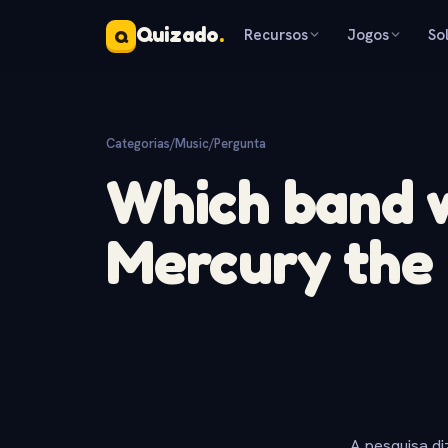
Quizado
.
Recursos
Jogos
So
Q
Categorias
/
Music
/
Pergunta
Which band 
Mercury the 
A pesquisa di