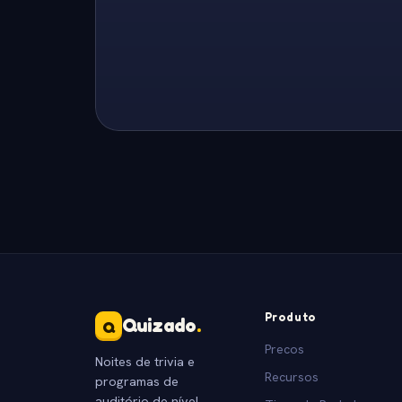
Produto
Quizado
.
Q
Precos
Noites de trivia e
Recursos
programas de
auditório de nível