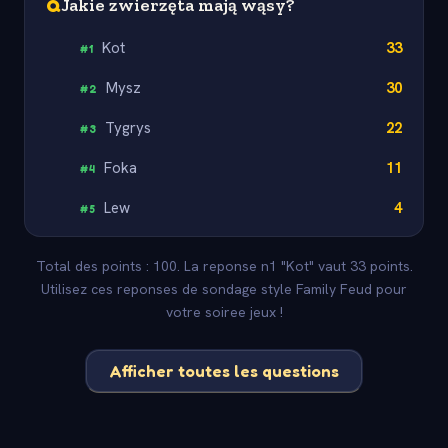
Q
Jakie zwierzęta mają wąsy?
Kot
33
#
1
Mysz
30
#
2
Tygrys
22
#
3
Foka
11
#
4
Lew
4
#
5
Total des points : 100. La reponse n1 "Kot" vaut 33 points.
Utilisez ces reponses de sondage style Family Feud pour
votre soiree jeux !
Afficher toutes les questions