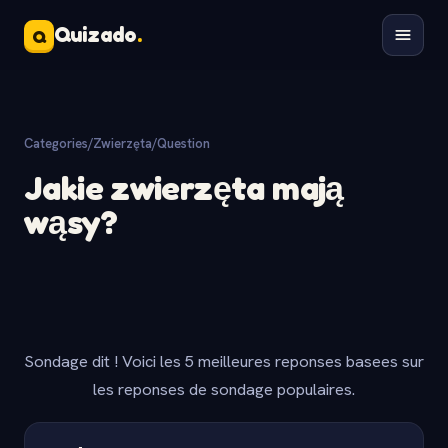
Quizado
.
Q
Categories
/
Zwierzęta
/
Question
Jakie zwierzęta mają
wąsy?
Sondage dit ! Voici les 5 meilleures reponses basees sur
les reponses de sondage populaires.