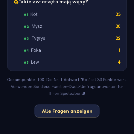
Q
Jakie zwierzęta mają wąsy?
Kot
33
#
1
Mysz
30
#
2
Tygrys
22
#
3
Foka
11
#
4
Lew
4
#
5
Gesamtpunkte: 100. Die Nr. 1 Antwort "Kot" ist 33 Punkte wert.
Verwenden Sie diese Familien-Duell-Umfrageantworten für
Ihren Spieleabend!
Alle Fragen anzeigen