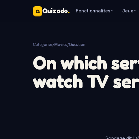
Quizado
.
Fonctionnalites
Jeux
Q
Categories
/
Movies
/
Question
On which ser
watch TV ser
Sondage dit ! V