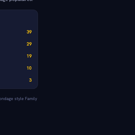
39
29
19
10
3
sondage style Family