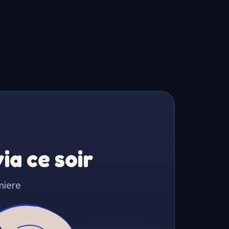
a ce soir
miere