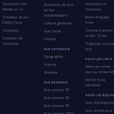
Questions Une
Questions et
Questions de quiz
famille en or
reponses
de bar
hebdomadaire
Créateur de jeu
Noms d'equipe
Family Feud
trivia
Culture générale
Jeopardy
Comment animer
Quiz facile
un Bar Trivia
Créateur de
Cinéma
Jeopardy
Organiser un pub
quiz
PAR CATÉGORIE
Géographie
POUR LES LIEUX
Science
Idées de soirée
quiz au restauran
Animaux
Soirée trivia
PAR DÉCENNIE
caritative
Quiz années 70
POUR LES ÉQUIP
Quiz années 80
Quiz d'entreprise
Quiz années 90
Quiz virtuel pour
Quiz années 2000