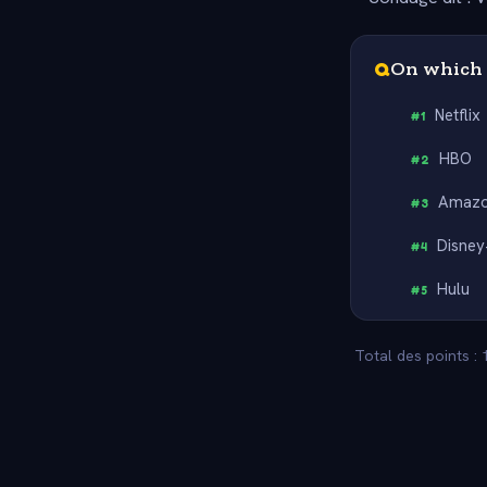
Q
On which 
Netflix
#
1
HBO
#
2
Amazo
#
3
Disney
#
4
Hulu
#
5
Total des points : 