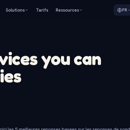
Solutions
Tarifs
Ressources
FR
vices you can
ies
oici les 5 meilleures reponses basees sur les reponses de son