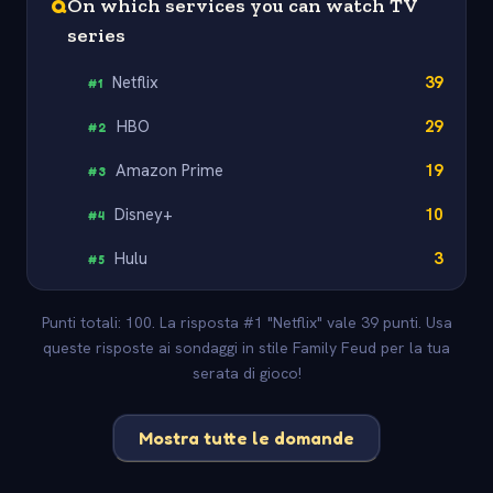
Q
On which services you can watch TV
series
Netflix
39
#
1
HBO
29
#
2
Amazon Prime
19
#
3
Disney+
10
#
4
Hulu
3
#
5
Punti totali: 100. La risposta #1 "Netflix" vale 39 punti. Usa
queste risposte ai sondaggi in stile Family Feud per la tua
serata di gioco!
Mostra tutte le domande