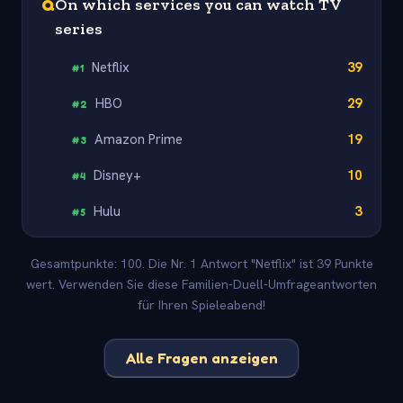
Q
On which services you can watch TV
series
Netflix
39
#
1
HBO
29
#
2
Amazon Prime
19
#
3
Disney+
10
#
4
Hulu
3
#
5
Gesamtpunkte: 100. Die Nr. 1 Antwort "Netflix" ist 39 Punkte
wert. Verwenden Sie diese Familien-Duell-Umfrageantworten
für Ihren Spieleabend!
Alle Fragen anzeigen