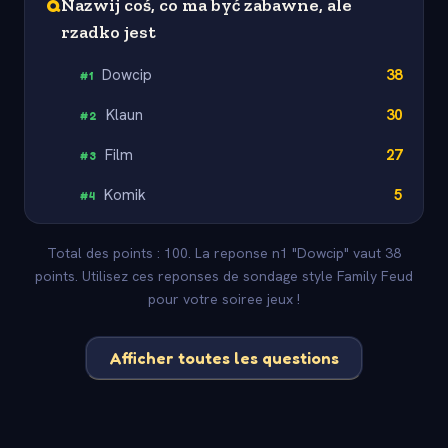
Q
Nazwij coś, co ma być zabawne, ale
rzadko jest
Dowcip
38
#
1
Klaun
30
#
2
Film
27
#
3
Komik
5
#
4
Total des points : 100. La reponse n1 "Dowcip" vaut 38
points. Utilisez ces reponses de sondage style Family Feud
pour votre soiree jeux !
Afficher toutes les questions