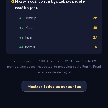
Q
Nazwij coś, co ma być zabawne, ale
rzadko jest
Dowcip
38
#
1
Klaun
30
#
2
Film
27
#
3
Komik
5
#
4
Total de pontos: 100. A resposta #1 "Dowcip" vale 38
pontos. Use essas respostas de pesquisa estilo Family Feud
na sua noite de jogos!
Mostrar todas as perguntas