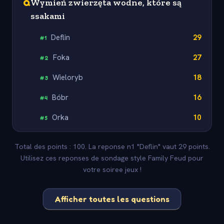
Q
Wymień zwierzęta wodne, które są
ssakami
Deflin
29
#
1
Foka
27
#
2
Wieloryb
18
#
3
Bóbr
16
#
4
Orka
10
#
5
Total des points : 100. La reponse n1 "Deflin" vaut 29 points.
Utilisez ces reponses de sondage style Family Feud pour
votre soiree jeux !
Afficher toutes les questions