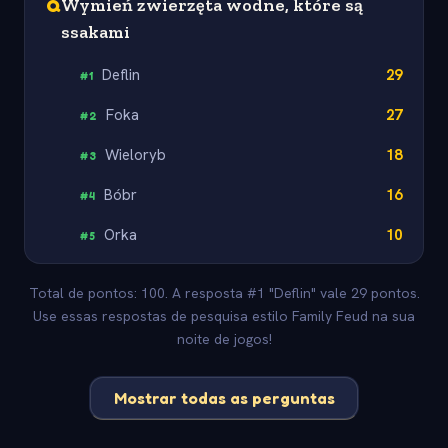
Q
Wymień zwierzęta wodne, które są
ssakami
Deflin
29
#
1
Foka
27
#
2
Wieloryb
18
#
3
Bóbr
16
#
4
Orka
10
#
5
Total de pontos: 100. A resposta #1 "Deflin" vale 29 pontos.
Use essas respostas de pesquisa estilo Family Feud na sua
noite de jogos!
Mostrar todas as perguntas