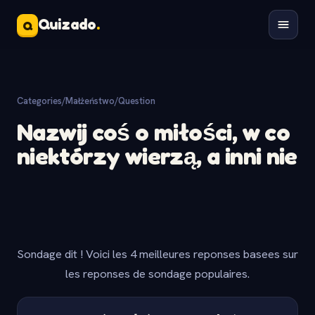
Quizado
.
Q
Categories
/
Małżeństwo
/
Question
Nazwij coś o miłości, w co
niektórzy wierzą, a inni nie
Sondage dit ! Voici les 4 meilleures reponses basees sur
les reponses de sondage populaires.