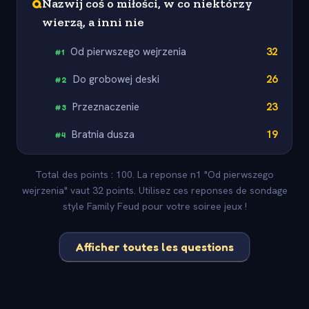
Q
Nazwij coś o miłości, w co niektórzy
wierzą, a inni nie
Od pierwszego wejrzenia
32
#
1
Do grobowej deski
26
#
2
Przeznaczenie
23
#
3
Bratnia dusza
19
#
4
Total des points : 100. La reponse n1 "Od pierwszego
wejrzenia" vaut 32 points. Utilisez ces reponses de sondage
style Family Feud pour votre soiree jeux !
Afficher toutes les questions