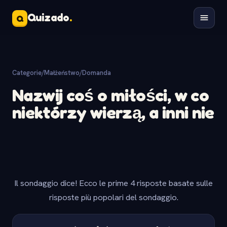
Quizado
.
Q
Categorie
/
Małżeństwo
/
Domanda
Nazwij coś o miłości, w co
niektórzy wierzą, a inni nie
Il sondaggio dice! Ecco le prime 4 risposte basate sulle
risposte più popolari del sondaggio.