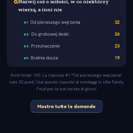
Q
Nazwij coś o miłości, w co niektórzy
wierzą, a inni nie
Od pierwszego wejrzenia
32
#
1
Do grobowej deski
26
#
2
Przeznaczenie
23
#
3
Bratnia dusza
19
#
4
Punti totali: 100. La risposta #1 "Od pierwszego wejrzenia"
vale 32 punti. Usa queste risposte ai sondaggi in stile Family
Feud per la tua serata di gioco!
Mostra tutte le domande