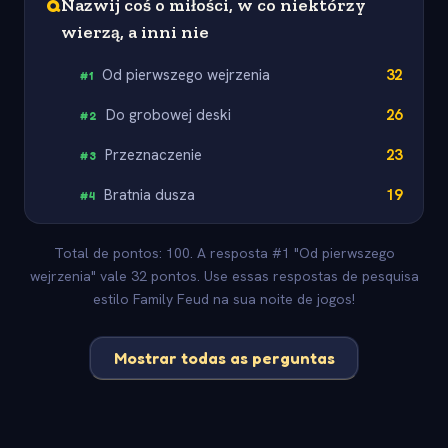
Q
Nazwij coś o miłości, w co niektórzy
wierzą, a inni nie
Od pierwszego wejrzenia
32
#
1
Do grobowej deski
26
#
2
Przeznaczenie
23
#
3
Bratnia dusza
19
#
4
Total de pontos: 100. A resposta #1 "Od pierwszego
wejrzenia" vale 32 pontos. Use essas respostas de pesquisa
estilo Family Feud na sua noite de jogos!
Mostrar todas as perguntas