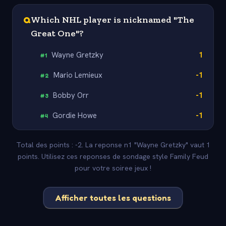
Q
Which NHL player is nicknamed "The
Great One"?
Wayne Gretzky
1
#
1
Mario Lemieux
-1
#
2
Bobby Orr
-1
#
3
Gordie Howe
-1
#
4
Total des points : -2. La reponse n1 "Wayne Gretzky" vaut 1
points. Utilisez ces reponses de sondage style Family Feud
pour votre soiree jeux !
Afficher toutes les questions