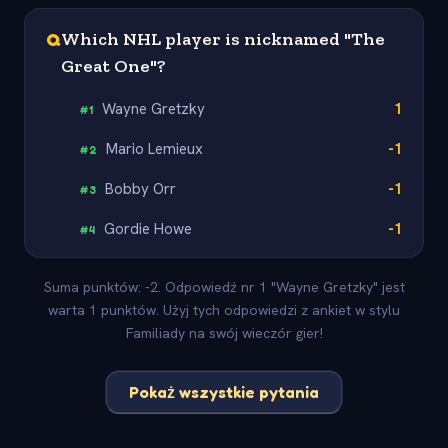
Q
Which NHL player is nicknamed "The
Great One"?
Wayne Gretzky
1
#
1
Mario Lemieux
-1
#
2
Bobby Orr
-1
#
3
Gordie Howe
-1
#
4
Suma punktów: -2. Odpowiedź nr 1 "Wayne Gretzky" jest
warta 1 punktów. Użyj tych odpowiedzi z ankiet w stylu
Familiady na swój wieczór gier!
Pokaż wszystkie pytania