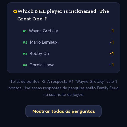
Q
Which NHL player is nicknamed "The
Great One"?
Wayne Gretzky
1
#
1
Mario Lemieux
-1
#
2
Bobby Orr
-1
#
3
Gordie Howe
-1
#
4
Total de pontos: -2. A resposta #1 "Wayne Gretzky" vale 1
pontos. Use essas respostas de pesquisa estilo Family Feud
na sua noite de jogos!
Mostrar todas as perguntas