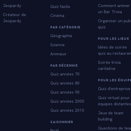
Jeopardy
Comment animer
Quiz facile
un Bar Trivia
Créateur de
Cinéma
Jeopardy
Organiser un pub
quiz
PAR CATÉGORIE
Géographie
POUR LES LIEUX
Science
Idées de soirée
quiz au restauran
Animaux
Soirée trivia
PAR DÉCENNIE
caritative
Quiz années 70
POUR LES ÉQUIP
Quiz années 80
Quiz d'entreprise
Quiz années 90
Quiz virtuel pour
Quiz années 2000
équipes distante
Quiz années 2010
Jeux de team
building
SAISONNIER
Questions de te
Noël