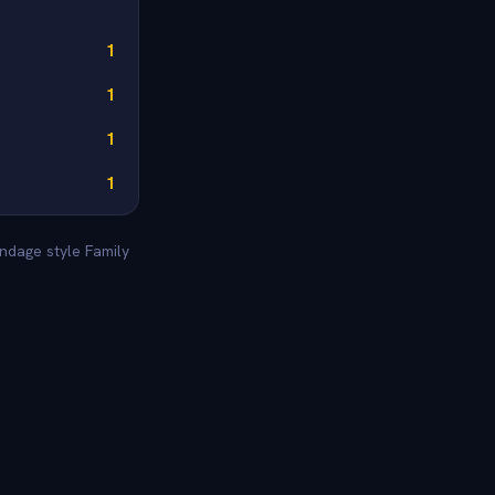
1
1
1
1
ondage style Family