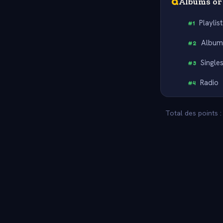
Q
Albums or 
Playlis
#
1
Album
#
2
Single
#
3
Radio
#
4
Total des points :