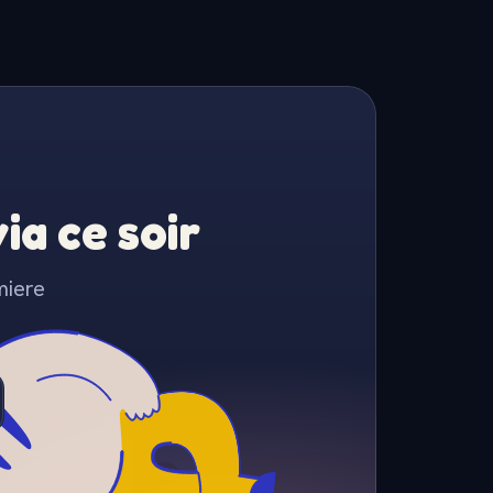
a ce soir
miere