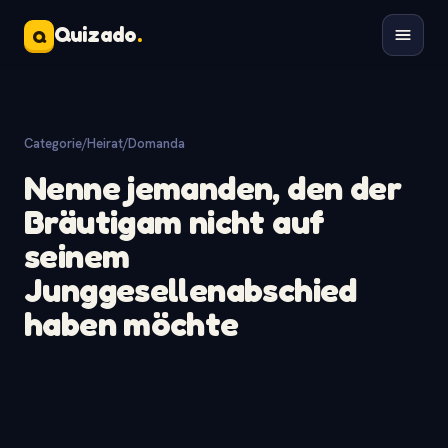
Quizado
.
Q
Categorie
/
Heirat
/
Domanda
Nenne jemanden, den der
Bräutigam nicht auf
seinem
Junggesellenabschied
haben möchte