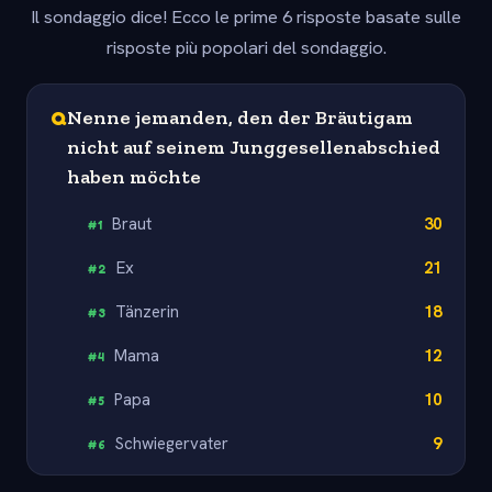
Il sondaggio dice! Ecco le prime 6 risposte basate sulle
risposte più popolari del sondaggio.
Q
Nenne jemanden, den der Bräutigam
nicht auf seinem Junggesellenabschied
haben möchte
Braut
30
#
1
Ex
21
#
2
Tänzerin
18
#
3
Mama
12
#
4
Papa
10
#
5
Schwiegervater
9
#
6