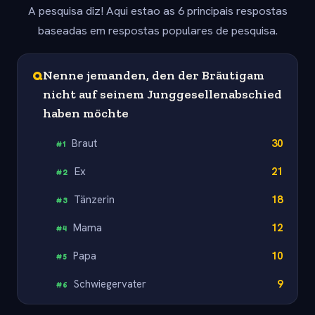
A pesquisa diz! Aqui estao as 6 principais respostas
baseadas em respostas populares de pesquisa.
Q
Nenne jemanden, den der Bräutigam
nicht auf seinem Junggesellenabschied
haben möchte
Braut
30
#
1
Ex
21
#
2
Tänzerin
18
#
3
Mama
12
#
4
Papa
10
#
5
Schwiegervater
9
#
6