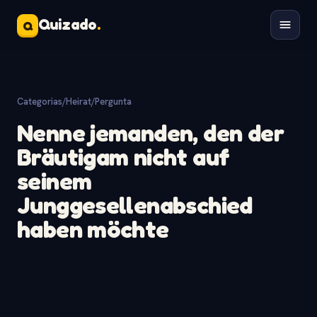
Quizado
.
Q
Categorias
/
Heirat
/
Pergunta
Nenne jemanden, den der
Bräutigam nicht auf
seinem
Junggesellenabschied
haben möchte