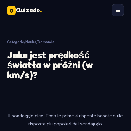
Quizado
.
Q
Categorie
/
Nauka
/
Domanda
Jaka jest prędkość
światła w próżni (w
km/s)?
Il sondaggio dice! Ecco le prime 4 risposte basate sulle
risposte più popolari del sondaggio.