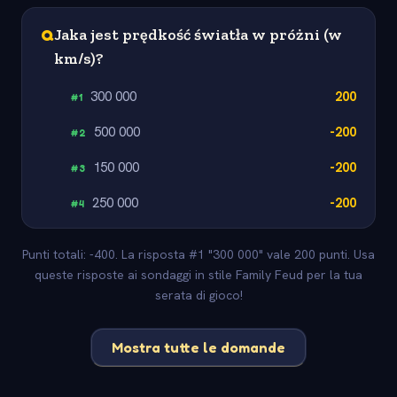
Q
Jaka jest prędkość światła w próżni (w
km/s)?
300 000
200
#
1
500 000
-200
#
2
150 000
-200
#
3
250 000
-200
#
4
Punti totali: -400. La risposta #1 "300 000" vale 200 punti. Usa
queste risposte ai sondaggi in stile Family Feud per la tua
serata di gioco!
Mostra tutte le domande