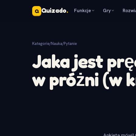
Quizado
.
Funkcje
Gry
Rozwi
Q
Kategorie
/
Nauka
/
Pytanie
Jaka jest pr
w próżni (w 
Ankieta mówi! 