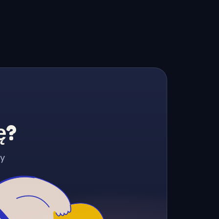
ę?
zy