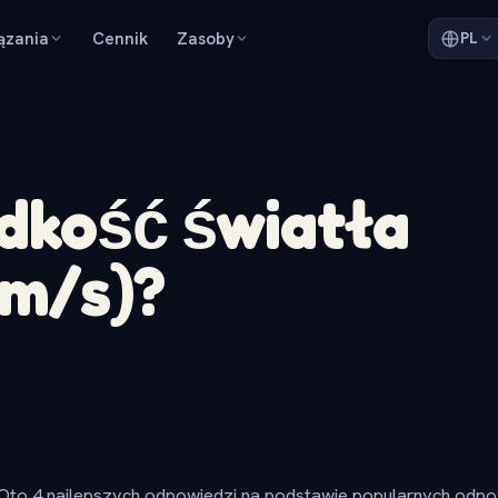
ązania
Cennik
Zasoby
PL
ędkość światła
km/s)?
Oto 4 najlepszych odpowiedzi na podstawie popularnych odpow