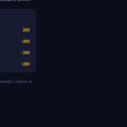
200
-200
-200
-200
wiedzi z ankiet w