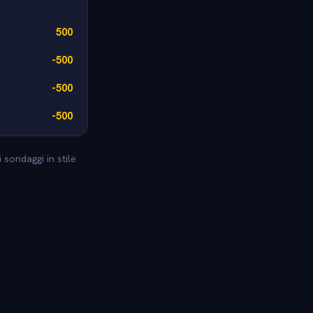
500
-500
-500
-500
 sondaggi in stile