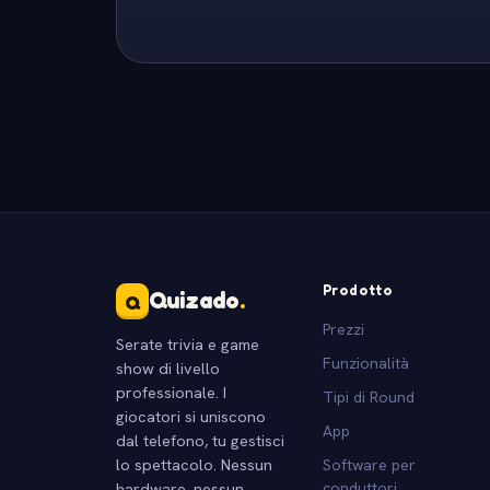
Prodotto
Quizado
.
Q
Prezzi
Serate trivia e game
Funzionalità
show di livello
professionale. I
Tipi di Round
giocatori si uniscono
App
dal telefono, tu gestisci
lo spettacolo. Nessun
Software per
hardware, nessun
conduttori