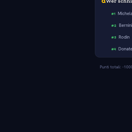
Q
Wer schni
Michel
#
1
Bernin
#
2
Rodin
#
3
Donate
#
4
Punti totali: -10