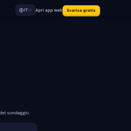
Apri app web
IT
Scarica gratis
 del sondaggio.