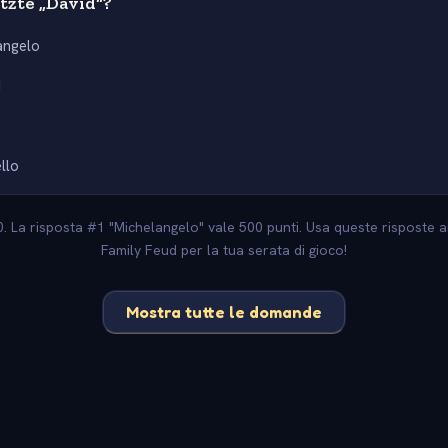
tzte „David“?
angelo
i
llo
00. La risposta #1 "Michelangelo" vale 500 punti. Usa queste risposte ai
Family Feud per la tua serata di gioco!
Mostra tutte le domande