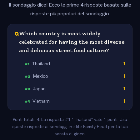
Il sondaggio dice! Ecco le prime 4 risposte basate sulle
risposte più popolari del sondaggio.
Q
Which country is most widely
celebrated for having the most diverse
and delicious street food culture?
Thailand
1
#
1
Mexico
1
#
2
Japan
1
#
3
Vietnam
1
#
4
Punti totali: 4. La risposta #1 "Thailand" vale 1 punti. Usa
queste risposte ai sondaggi in stile Family Feud per la tua
serata di gioco!