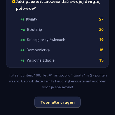
Q
Jaki prezent możesz dać swojej drugiej
połówce?
Kwiaty
27
#
1
Biżuterię
26
#
2
Kolację przy świecach
19
#
3
Bombonierkę
15
#
4
Wspólne zdjęcie
13
#
5
Totaal punten: 100. Het #1 antwoord "Kwiaty " is 27 punten
waard. Gebruik deze Family Feud stijl enquete-antwoorden
voor je spelavond!
Toon alle vragen