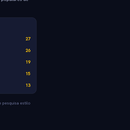
27
26
19
15
13
 pesquisa estilo