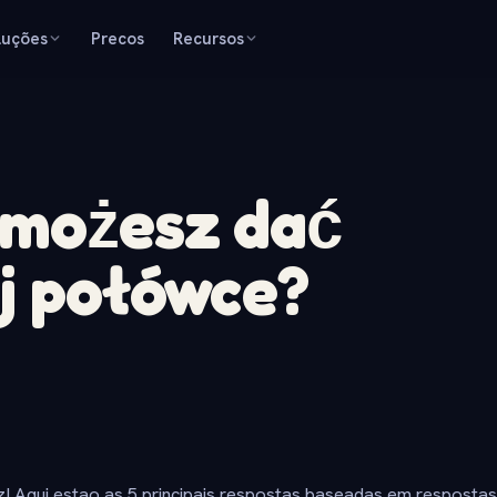
luções
Precos
Recursos
 możesz dać
ej połówce?
z! Aqui estao as 5 principais respostas baseadas em resposta