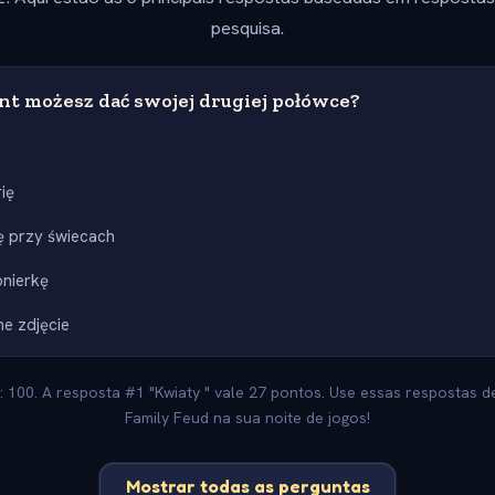
pesquisa.
nt możesz dać swojej drugiej połówce?
rię
ę przy świecach
nierkę
e zdjęcie
: 100. A resposta #1 "Kwiaty " vale 27 pontos. Use essas respostas de
Family Feud na sua noite de jogos!
Mostrar todas as perguntas