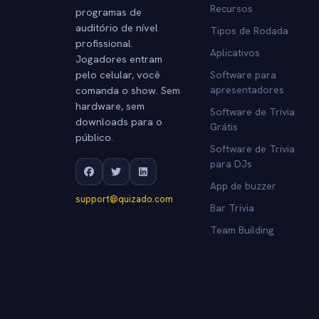
Recursos
programas de
auditório de nível
Tipos de Rodada
profissional.
Aplicativos
Jogadores entram
pelo celular, você
Software para
comanda o show. Sem
apresentadores
hardware, sem
Software de Trivia
downloads para o
Grátis
público.
Software de Trivia
para DJs
App de buzzer
support@quizado.com
Bar Trivia
Team Building