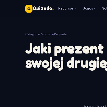
Quizado
.
Recursos
Jogos
So
Q
Categorias
/
Rodzina
/
Pergunta
Jaki prezent
swojej drugi
A pesquisa di