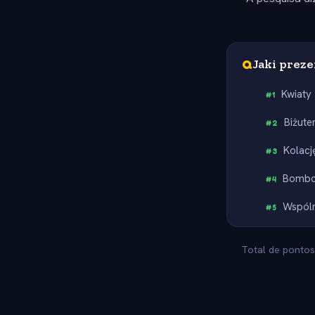
Q
Jaki preze
Kwiaty
#
1
Biżute
#
2
Kolacj
#
3
Bombo
#
4
Wspóln
#
5
Total de pontos