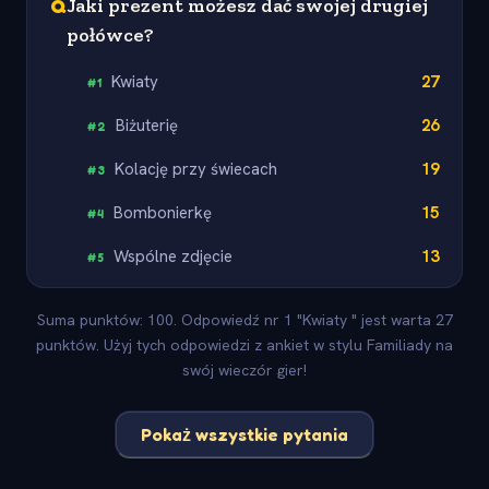
Q
Jaki prezent możesz dać swojej drugiej
połówce?
Kwiaty
27
#
1
Biżuterię
26
#
2
Kolację przy świecach
19
#
3
Bombonierkę
15
#
4
Wspólne zdjęcie
13
#
5
Suma punktów: 100. Odpowiedź nr 1 "Kwiaty " jest warta 27
punktów. Użyj tych odpowiedzi z ankiet w stylu Familiady na
swój wieczór gier!
Pokaż wszystkie pytania