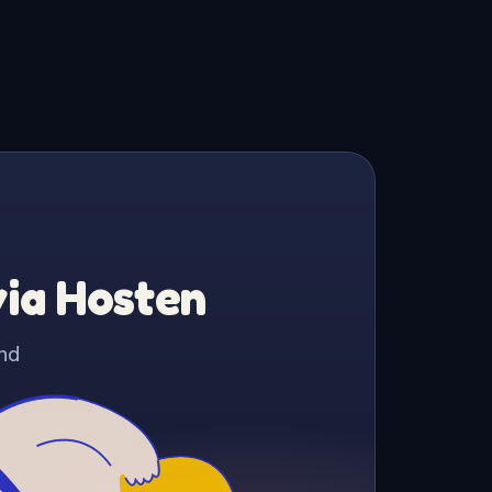
via Hosten
nd