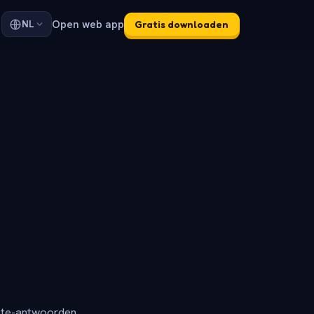
Open web app
NL
Gratis downloaden
ete-antwoorden.