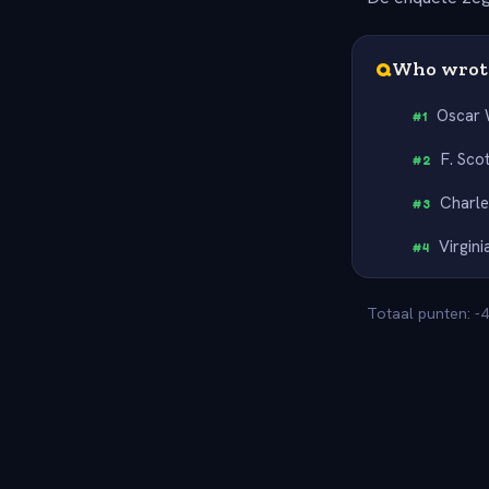
Q
Who wrote
Oscar 
#
1
F. Sco
#
2
Charle
#
3
Virgin
#
4
Totaal punten: -4