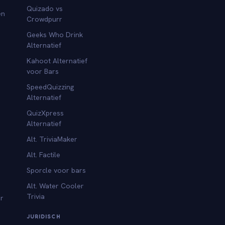
Quizado vs
en
Crowdpurr
Geeks Who Drink
Alternatief
Kahoot Alternatief
voor Bars
SpeedQuizzing
Alternatief
QuizXpress
Alternatief
Alt. TriviaMaker
Alt. Factile
Sporcle voor bars
Alt. Water Cooler
Trivia
or
JURIDISCH