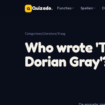
Quizado
.
Functies
Spellen
O
Q
Categorieen
/
Literature
/
Vraag
Who wrote 'T
Dorian Gray'
De enquete zeg