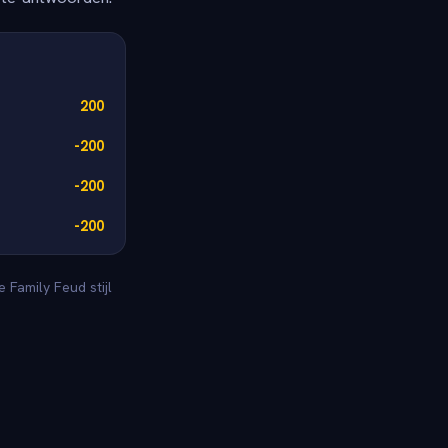
200
-200
-200
-200
Family Feud stijl