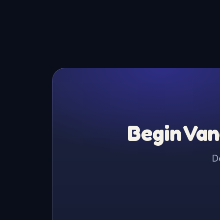
Begin Van
D