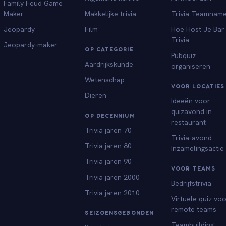
Family Feud Game
Maker
Makkelijke trivia
Trivia Teamnam
Jeopardy
Film
Hoe Host Je Bar
Trivia
Jeopardy-maker
OP CATEGORIE
Pubquiz
Aardrijkskunde
organiseren
Wetenschap
VOOR LOCATIES
Dieren
Ideeën voor
quizavond in
OP DECENNIUM
restaurant
Trivia jaren 70
Trivia-avond
Trivia jaren 80
Inzamelingsactie
Trivia jaren 90
VOOR TEAMS
Trivia jaren 2000
Bedrijfstrivia
Trivia jaren 2010
Virtuele quiz vo
remote teams
SEIZOENSGEBONDEN
Teambuilding