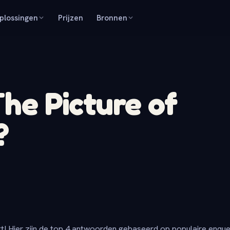
plossingen
Prijzen
Bronnen
he Picture of
?
t! Hier zijn de top 4 antwoorden gebaseerd op populaire enqu