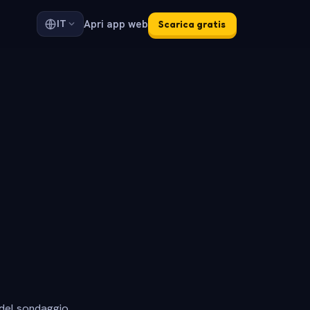
Apri app web
IT
Scarica gratis
 del sondaggio.