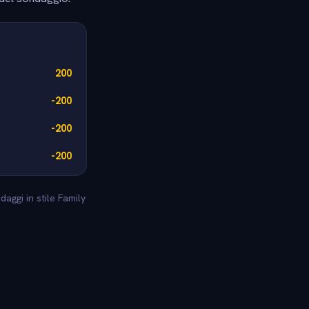
200
-200
-200
-200
aggi in stile Family