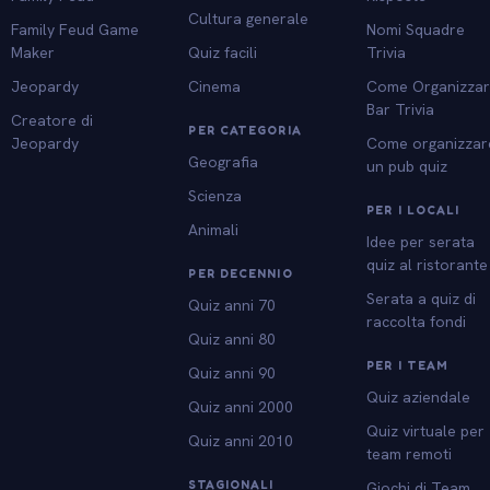
Cultura generale
Family Feud Game
Nomi Squadre
Maker
Quiz facili
Trivia
Jeopardy
Cinema
Come Organizza
Bar Trivia
Creatore di
PER CATEGORIA
Jeopardy
Come organizzar
Geografia
un pub quiz
Scienza
PER I LOCALI
Animali
Idee per serata
quiz al ristorante
PER DECENNIO
Serata a quiz di
Quiz anni 70
raccolta fondi
Quiz anni 80
PER I TEAM
Quiz anni 90
Quiz aziendale
Quiz anni 2000
Quiz virtuale per
Quiz anni 2010
team remoti
STAGIONALI
Giochi di Team