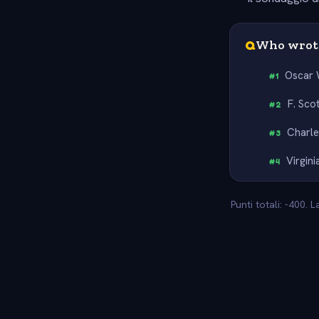
Q
Who wrote
Oscar 
#
1
F. Sco
#
2
Charle
#
3
Virgin
#
4
Punti totali: -400.