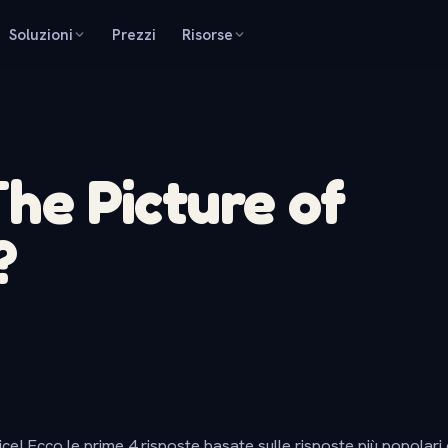
Soluzioni
Prezzi
Risorse
he Picture of
?
ice! Ecco le prime 4 risposte basate sulle risposte più popolari