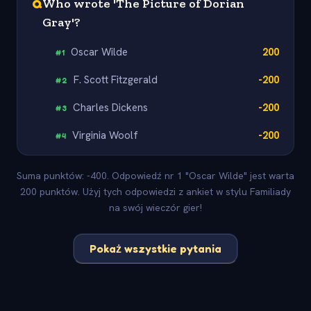
Q
Who wrote 'The Picture of Dorian
Gray'?
Oscar Wilde
200
#
1
F. Scott Fitzgerald
-200
#
2
Charles Dickens
-200
#
3
Virginia Woolf
-200
#
4
Suma punktów: -400. Odpowiedź nr 1 "Oscar Wilde" jest warta
200 punktów. Użyj tych odpowiedzi z ankiet w stylu Familiady
na swój wieczór gier!
Pokaż wszystkie pytania