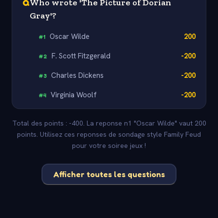
Q
Who wrote 'The Picture of Dorian
Gray'?
Oscar Wilde
200
#
1
F. Scott Fitzgerald
-200
#
2
Charles Dickens
-200
#
3
Virginia Woolf
-200
#
4
Total des points : -400. La reponse n1 "Oscar Wilde" vaut 200
points. Utilisez ces reponses de sondage style Family Feud
pour votre soiree jeux !
Afficher toutes les questions