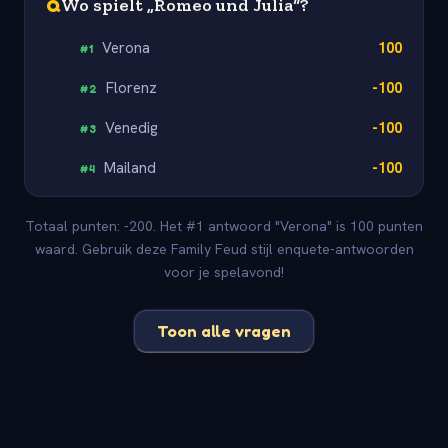
Q
Wo spielt „Romeo und Julia“?
Verona
100
#
1
Florenz
-100
#
2
Venedig
-100
#
3
Mailand
-100
#
4
Totaal punten: -200. Het #1 antwoord "Verona" is 100 punten
waard. Gebruik deze Family Feud stijl enquete-antwoorden
voor je spelavond!
Toon alle vragen