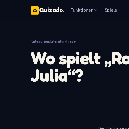
Quizado
.
Funktionen
Spiele
Q
Kategorien
/
Literatur
/
Frage
Wo spielt „
Julia“?
Die Umfrage sa