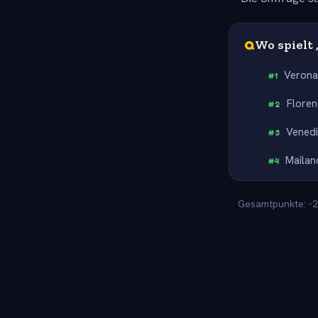
Q
Wo spielt 
Veron
#
1
Floren
#
2
Vened
#
3
Mailan
#
4
Gesamtpunkte: -20