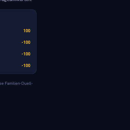
100
-100
-100
-100
se Familien-Duell-