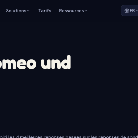
Solutions
Tarifs
Ressources
FR
Romeo und
oici les 4 meilleures reponses basees sur les reponses de son