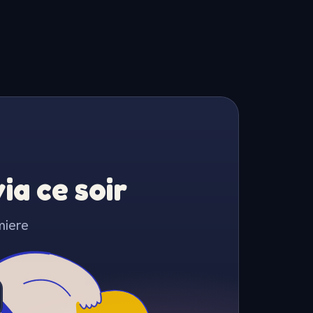
a ce soir
miere