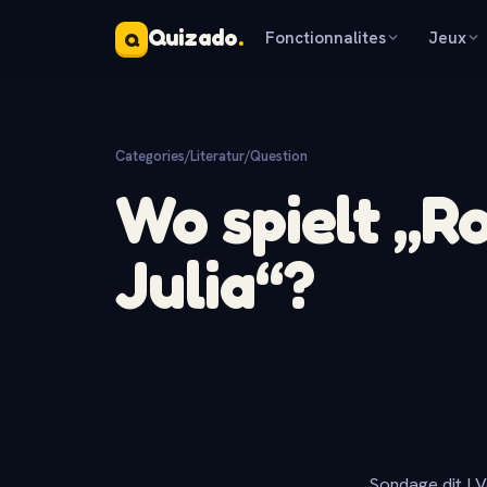
Quizado
.
Fonctionnalites
Jeux
Q
Categories
/
Literatur
/
Question
Wo spielt „
Julia“?
Sondage dit ! V