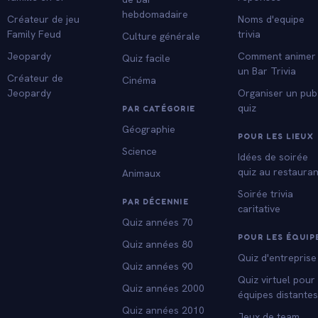
hebdomadaire
Créateur de jeu
Noms d'equipe
Family Feud
trivia
Culture générale
Jeopardy
Comment animer
Quiz facile
un Bar Trivia
Créateur de
Cinéma
Jeopardy
Organiser un pub
quiz
PAR CATÉGORIE
Géographie
POUR LES LIEUX
Science
Idées de soirée
quiz au restauran
Animaux
Soirée trivia
PAR DÉCENNIE
caritative
Quiz années 70
POUR LES ÉQUIP
Quiz années 80
Quiz d'entreprise
Quiz années 90
Quiz virtuel pour
Quiz années 2000
équipes distante
Quiz années 2010
Jeux de team