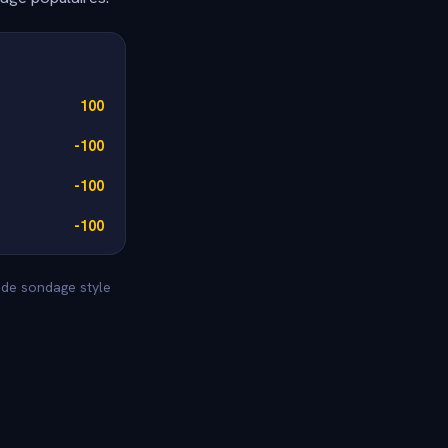
100
-100
-100
-100
s de sondage style