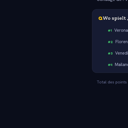
Q
Wo spielt 
Veron
#
1
Floren
#
2
Vened
#
3
Mailan
#
4
Total des points 