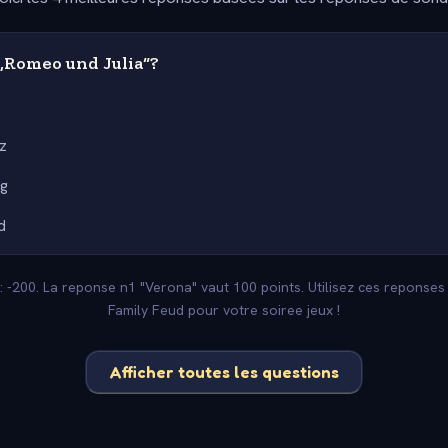
„Romeo und Julia“?
a
z
ig
d
: -200. La reponse n1 "Verona" vaut 100 points. Utilisez ces reponse
Family Feud pour votre soiree jeux !
Afficher toutes les questions