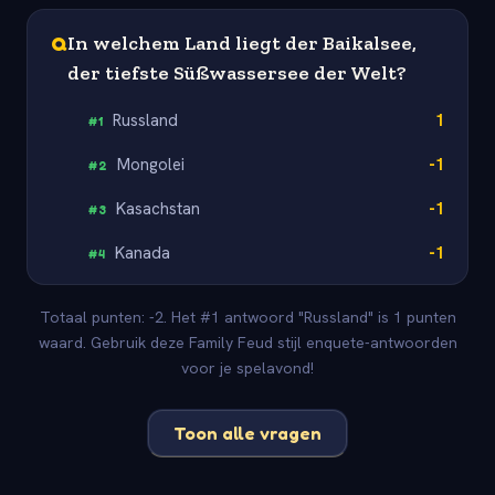
Q
In welchem Land liegt der Baikalsee,
der tiefste Süßwassersee der Welt?
Russland
1
#
1
Mongolei
-1
#
2
Kasachstan
-1
#
3
Kanada
-1
#
4
Totaal punten: -2. Het #1 antwoord "Russland" is 1 punten
waard. Gebruik deze Family Feud stijl enquete-antwoorden
voor je spelavond!
Toon alle vragen